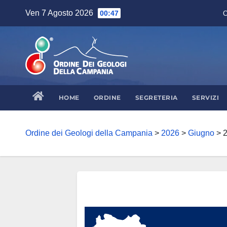
Skip
Ven 7 Agosto 2026
00:47
C
to
content
HOME
ORDINE
SEGRETERIA
SERVIZI
Ordine dei Geologi della Campania
>
2026
>
Giugno
>