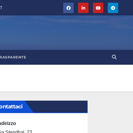
T
TRASPARENTE
ontattaci
ndirizzo
ia Stendhal, 23