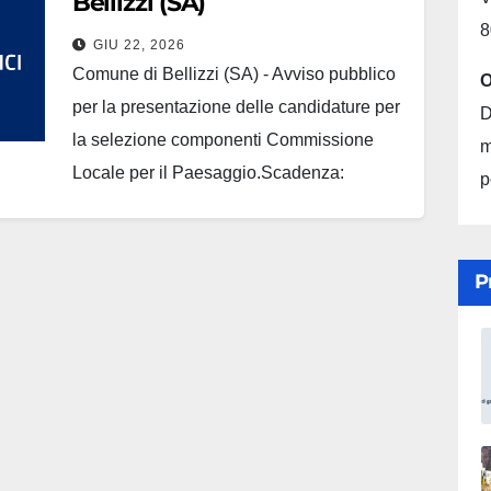
Bellizzi (SA)
8
GIU 22, 2026
Comune di Bellizzi (SA) - Avviso pubblico
O
per la presentazione delle candidature per
D
la selezione componenti Commissione
m
Locale per il Paesaggio.Scadenza:
p
22/07/2026 ore 12:00 Scarica gli allegati
P