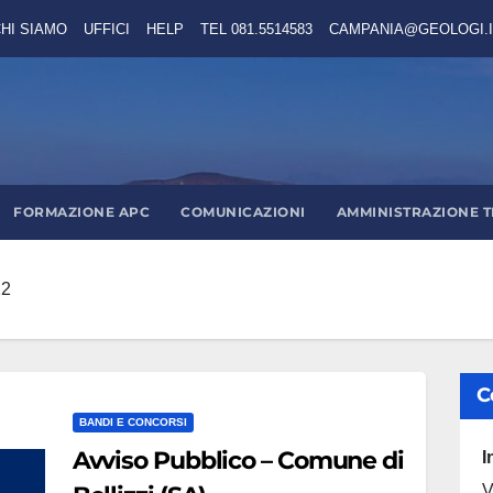
HI SIAMO
UFFICI
HELP
TEL 081.5514583
CAMPANIA@GEOLOGI.I
FORMAZIONE APC
COMUNICAZIONI
AMMINISTRAZIONE 
22
C
BANDI E CONCORSI
Avviso Pubblico – Comune di
I
V