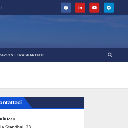
T
RAZIONE TRASPARENTE
ontattaci
ndirizzo
ia Stendhal, 23