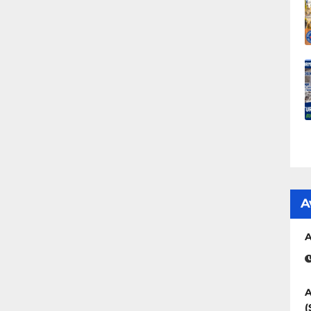
A
A
A
(