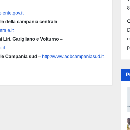
8
iente.gov.it
O
le della campania centrale –
D
rale.it
m
i Liri, Garigliano e Volturno –
p
.it
nale Campania sud
–
http://www.adbcampaniasud.it
P