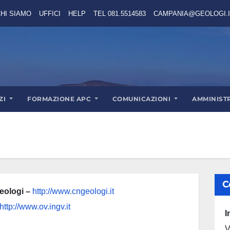
HI SIAMO
UFFICI
HELP
TEL 081.5514583
CAMPANIA@GEOLOGI.I
ZI
FORMAZIONE APC
COMUNICAZIONI
AMMINIST
C
Geologi –
http://www.cngeologi.it
http://www.ov.ingv.it
I
V