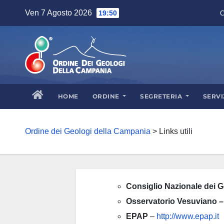
Skip
Ven 7 Agosto 2026
19:50
C
to
content
HOME
ORDINE
SEGRETERIA
SERVI
Ordine dei Geologi della Campania
>
Links utili
Consiglio Nazionale dei 
Osservatorio Vesuviano –
EPAP
–
http://www.epap.it