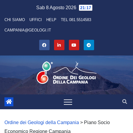
Skip
Sab 8 Agosto 2026
21:17
to
CHI SIAMO
UFFICI
HELP
TEL 081.5514583
content
CAMPANIA@GEOLOGI.IT
Ordine dei Geologi della Campania
>
Piano Socio
Economico Regione Campania