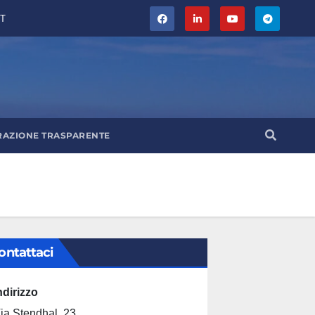
T
RAZIONE TRASPARENTE
ontattaci
ndirizzo
ia Stendhal, 23