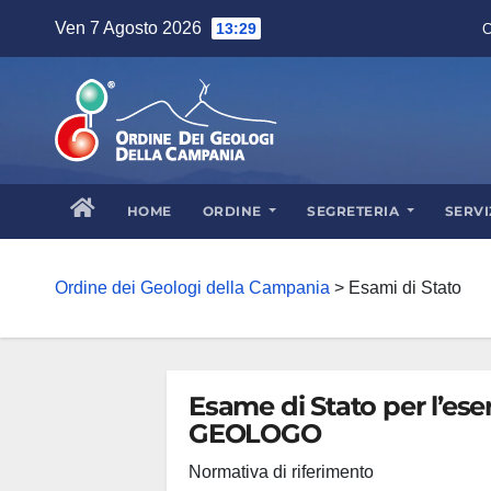
Skip
Ven 7 Agosto 2026
13:29
C
to
content
HOME
ORDINE
SEGRETERIA
SERVI
Ordine dei Geologi della Campania
>
Esami di Stato
Esame di Stato per l’eser
GEOLOGO
Normativa di riferimento