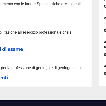
amento con le lauree Specialistiche e Magistrali
A
T
bilitazione all’esercizio professionale che si
A
P
di di esame
A
per la professione di geologo e di geologo iunior
enti