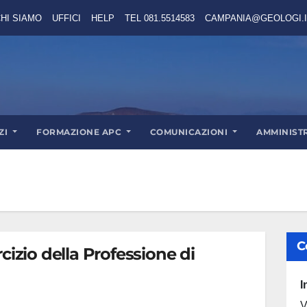
HI SIAMO
UFFICI
HELP
TEL 081.5514583
CAMPANIA@GEOLOGI.I
ZI
FORMAZIONE APC
COMUNICAZIONI
AMMINIST
C
cizio della Professione di
I
V