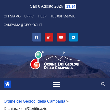
Skip
Sab 8 Agosto 2026
13:34
to
CHI SIAMO
UFFICI
HELP
TEL 081.5514583
content
CAMPANIA@GEOLOGI.IT
Ordine dei Geologi della Campania
>
Dichiarazioni/Certificazioni