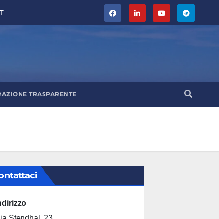
T
RAZIONE TRASPARENTE
ontattaci
ndirizzo
ia Stendhal, 23