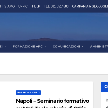
HI SIAMO
UFFICI
HELP
TEL 081.5514583
CAMPANIA@GEOLOGI.I
ZI
FORMAZIONE APC
COMUNICAZIONI
AMMINIST
C
RASSEGNA VIDEO
Napoli – Seminario formativo
I
V