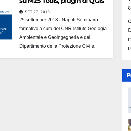
su MzS Tools, plugin di QGis
8
SET 27, 2018
25 settembre 2018 - Napoli Seminario
O
formativo a cura del CNR-Istituto Geologia
D
Ambientale e Geoingegneria e del
m
Dipartimento della Protezione Civile,
p
relativo a: "MzS Tools" il plugin di QGis per
l'archiviazione dei dati e la produzione
della cartografia prevista per gli studi di
P
Microzonazione sismica" presso Palazzo
Armieri di Napoli.