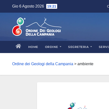
Skip
Gio 6 Agosto 2026
19:21
C
to
content
HOME
ORDINE
SEGRETERIA
SERVI
Ordine dei Geologi della Campania
>
ambiente