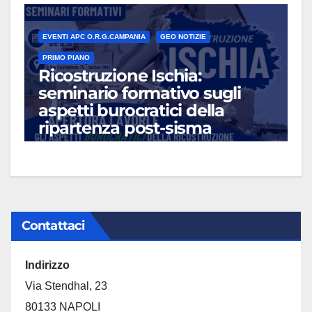
EVENTI APC O.R.G.CAMPANIA
GEO NOTIZIE
PRIMO PIANO
Ricostruzione Ischia:
seminario formativo sugli
aspetti burocratici della
ripartenza post-sisma
LUG 13, 2026
Contattaci
Indirizzo
Via Stendhal, 23
80133 NAPOLI