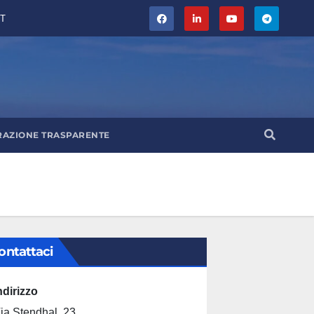
T
RAZIONE TRASPARENTE
ontattaci
ndirizzo
ia Stendhal, 23