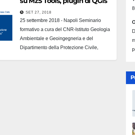
su MzS Tools, plugin di QGis
8
SET 27, 2018
25 settembre 2018 - Napoli Seminario
O
formativo a cura del CNR-Istituto Geologia
D
Ambientale e Geoingegneria e del
m
Dipartimento della Protezione Civile,
p
relativo a: "MzS Tools" il plugin di QGis per
l'archiviazione dei dati e la produzione
della cartografia prevista per gli studi di
P
Microzonazione sismica" presso Palazzo
Armieri di Napoli.