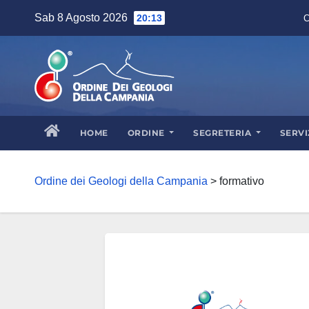
Skip
Sab 8 Agosto 2026
20:13
C
to
content
HOME
ORDINE
SEGRETERIA
SERVI
Ordine dei Geologi della Campania
>
formativo