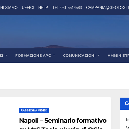
HI SIAMO
UFFICI
HELP
TEL 081.5514583
CAMPANIA@GEOLOGI.I
ZI
FORMAZIONE APC
COMUNICAZIONI
AMMINIST
C
RASSEGNA VIDEO
Napoli – Seminario formativo
I
V