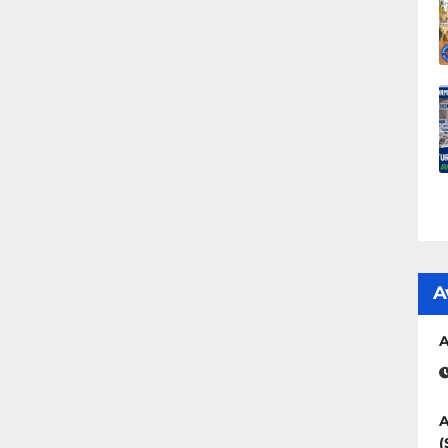
A
A
A
(