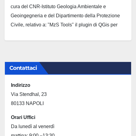
cura del CNR-Istituto Geologia Ambientale e
Geoingegneria e del Dipartimento della Protezione
Civile, relativo a: "MzS Tools" il plugin di QGis per
l'archiviazione dei dati e la produzione della
cartografia prevista per gli studi di Microzonazione
sismica" presso Palazzo Armieri di Napoli.
Contattaci
Indirizzo
Via Stendhal, 23
80133 NAPOLI
Orari Uffici
Da lunedì al venerdì
mattina: 9:00 –13:30