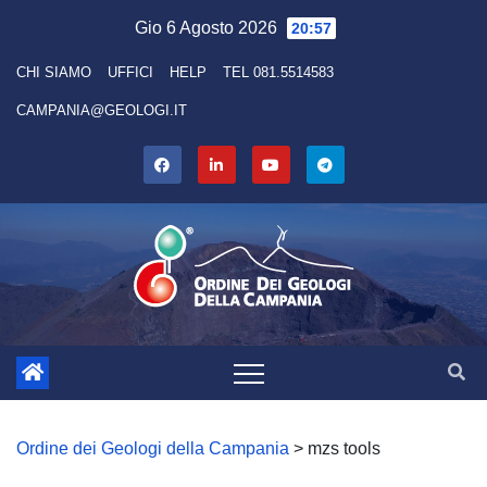
Skip
Gio 6 Agosto 2026
20:57
to
CHI SIAMO
UFFICI
HELP
TEL 081.5514583
content
CAMPANIA@GEOLOGI.IT
Ordine dei Geologi della Campania
>
mzs tools