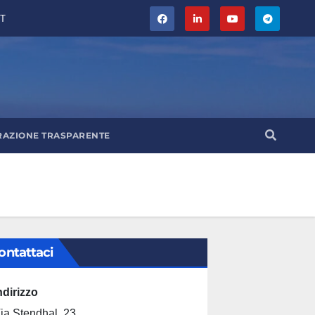
T
RAZIONE TRASPARENTE
ontattaci
ndirizzo
ia Stendhal, 23