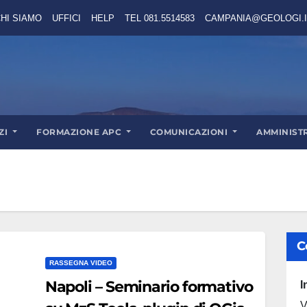
HI SIAMO
UFFICI
HELP
TEL 081.5514583
CAMPANIA@GEOLOGI.I
ZI
FORMAZIONE APC
COMUNICAZIONI
AMMINIST
C
RASSEGNA VIDEO
Napoli – Seminario formativo
I
V