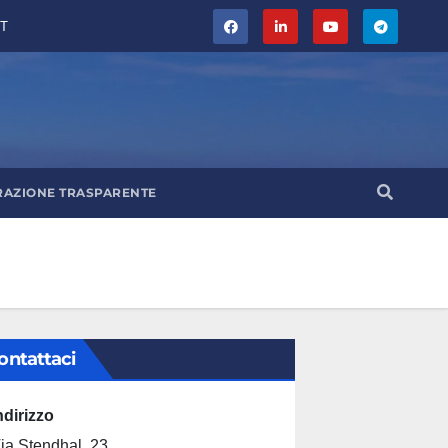
T
RAZIONE TRASPARENTE
ontattaci
ndirizzo
ia Stendhal, 23