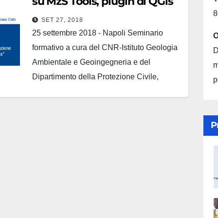
su MzS Tools, plugin di QGis
8
SET 27, 2018
25 settembre 2018 - Napoli Seminario
O
formativo a cura del CNR-Istituto Geologia
D
Ambientale e Geoingegneria e del
m
Dipartimento della Protezione Civile,
p
relativo a: "MzS Tools" il plugin di QGis per
l'archiviazione dei dati e la produzione
della cartografia prevista per gli studi di
P
Microzonazione sismica" presso Palazzo
Armieri di Napoli.