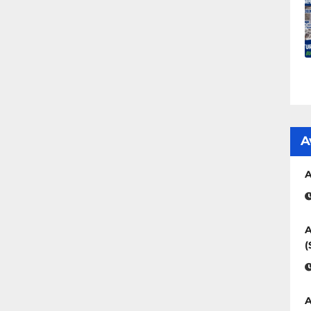
A
A
A
(
A