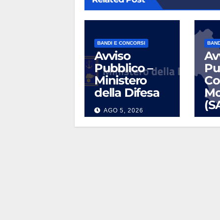
BANDI E CONCORSI
BAND
Avviso
Av
Pubblico –
Pu
Ministero
Co
della Difesa
Mo
(S
AGO 5, 2026
L