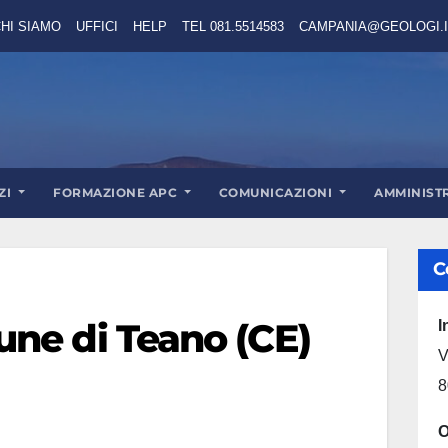
HI SIAMO
UFFICI
HELP
TEL 081.5514583
CAMPANIA@GEOLOGI.I
ZI
FORMAZIONE APC
COMUNICAZIONI
AMMINIST
C
ne di Teano (CE)
I
V
8
O