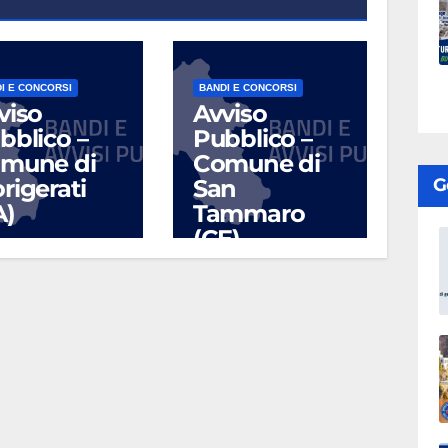
I E CONCORSI
BANDI E CONCORSI
viso
Avviso
bblico –
Pubblico –
mune di
Comune di
rigerati
San
G
A)
Tammaro
(CE)
UG 17, 2026
LUG 10, 2026