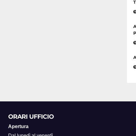
T
A
P
A
ORARI UFFICIO
Apertura
Dal lunedì al venerdì