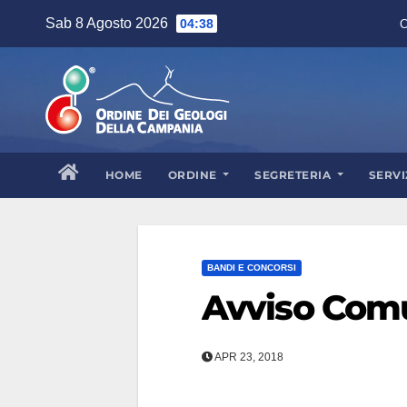
Skip
Sab 8 Agosto 2026
04:38
C
to
content
HOME
ORDINE
SEGRETERIA
SERVI
BANDI E CONCORSI
Avviso Comu
APR 23, 2018