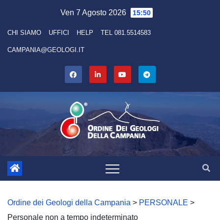
Skip
Ven 7 Agosto 2026
15:50
to
CHI SIAMO
UFFICI
HELP
TEL 081.5514583
content
CAMPANIA@GEOLOGI.IT
Ordine dei Geologi della Campania
>
PERSONALE
>
Personale non a tempo indeterminato