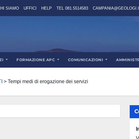
HI SIAMO
UFFICI
HELP
TEL 081.5514583
CAMPANIA@GEOLOGI.I
ZI
FORMAZIONE APC
COMUNICAZIONI
AMMINIST
I
>
Tempi medi di erogazione dei servizi
C
I
V