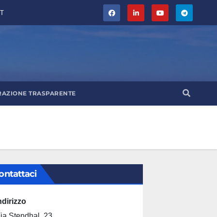
T
RAZIONE TRASPARENTE
ontattaci
ndirizzo
ia Stendhal, 23