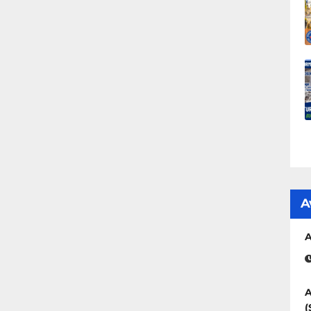
A
A
A
(