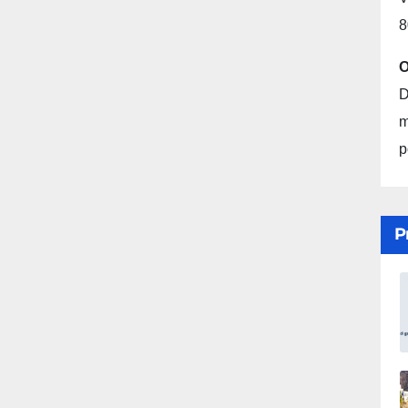
8
O
D
m
p
P