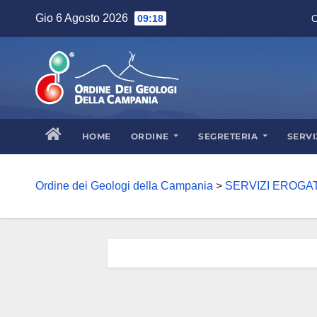
Skip
Gio 6 Agosto 2026
09:18
C
to
content
HOME
ORDINE
SEGRETERIA
SERVI
Ordine dei Geologi della Campania
>
SERVIZI EROGAT