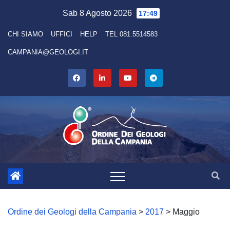
Skip
Sab 8 Agosto 2026
17:49
to
CHI SIAMO
UFFICI
HELP
TEL 081.5514583
content
CAMPANIA@GEOLOGI.IT
Ordine dei Geologi della Campania
>
2017
>
Maggio