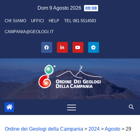
Skip
Dom 9 Agosto 2026
09:08
to
CHI SIAMO
UFFICI
HELP
TEL 081.5514583
content
CAMPANIA@GEOLOGI.IT
Ordine dei Geologi della Campania
>
2024
>
Agosto
>
29