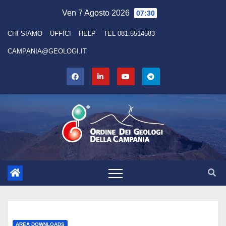
Skip
Ven 7 Agosto 2026
07:30
to
CHI SIAMO
UFFICI
HELP
TEL 081.5514583
content
CAMPANIA@GEOLOGI.IT
AREA DOWNLOADS