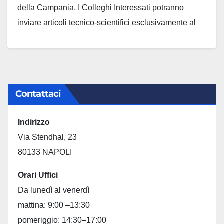
della Campania. I Colleghi Interessati potranno
inviare articoli tecnico-scientifici esclusivamente al
seguente indirizzo e-mail: ambienterra@yahoo.com.
Tali contributi saranno pubblicati previa valutazione
del comitato scientifico del bollettino.
Contattaci
Indirizzo
Via Stendhal, 23
80133 NAPOLI
Orari Uffici
Da lunedì al venerdì
mattina: 9:00 –13:30
pomeriggio: 14:30–17:00