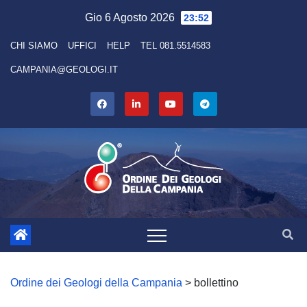
Skip
Gio 6 Agosto 2026
23:52
to
CHI SIAMO
UFFICI
HELP
TEL 081.5514583
content
CAMPANIA@GEOLOGI.IT
Ordine dei Geologi della Campania
>
bollettino