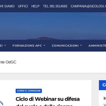
HI SIAMO
UFFICI
HELP
TEL 081.5514583
CAMPANIA@GEOLOGI.I
ZI
FORMAZIONE APC
COMUNICAZIONI
AMMINIST
dente OdGC
C
CORSI E CONVEGNI
Ciclo di Webinar su difesa
I
V