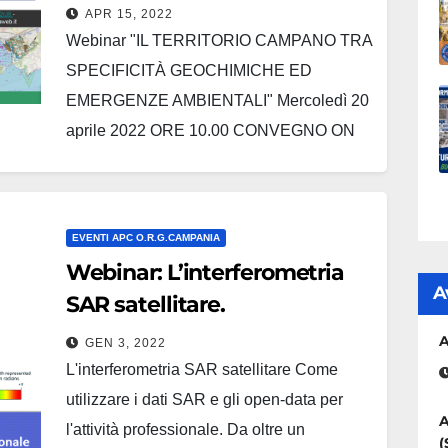
GEOCHIMICHE ED
APR 15, 2022
EMERGENZE AMBIENTALI
Webinar "IL TERRITORIO CAMPANO TRA
SPECIFICITÀ GEOCHIMICHE ED
EMERGENZE AMBIENTALI" Mercoledì 20
aprile 2022 ORE 10.00 CONVEGNO ON
LINE COORGANIZZATO DA SIGEA CON
L’AGENZIA NAZIONALE PER
L’ATTRAZIONE DEGLI INVESTIMENTI E
EVENTI APC O.R.G.CAMPANIA
LO SVILUPPO D’IMPRESA SpA
Webinar: L’interferometria
(INVITALIA) E L’ORDINE DEI GEOLOGI
A
SAR satellitare.
DELLA CAMPANIA Scarica il programma
A
del webinar Per partecipare all’evento
GEN 3, 2022
L'interferometria SAR satellitare Come
online,…
utilizzare i dati SAR e gli open-data per
A
l'attività professionale. Da oltre un
(