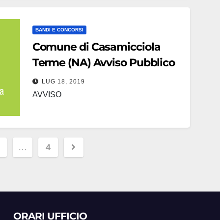
L. Carriero - via Messer Onofrio Ad
adempimento del disposto di cui al D.L. n.
BANDI E CONCORSI
…
Comune di Casamicciola
Terme (NA) Avviso Pubblico
LUG 18, 2019
AVVISO
zione
…
4
ORARI UFFICIO