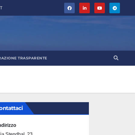
T
RAZIONE TRASPARENTE
ontattaci
ndirizzo
ia Stendhal, 23