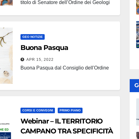
titolo di Senatore dell’Ordine dei Geologi
della Campania in una location
d’eccellenza, la Sala Del Gaudio del
“Circolo Canottieri Napoli”. Il titolo di
GEO NOTIZIE
senatore dell’Ordine è un vero e proprio…
Buona Pasqua
APR 15, 2022
Buona Pasqua dal Consiglio dell'Ordine
G
CORSI E CONVEGNI
PRIMO PIANO
Webinar – IL TERRITORIO
CAMPANO TRA SPECIFICITÀ