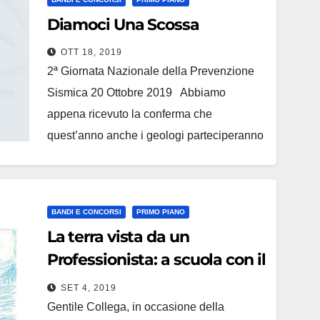
Il precedente prezzario dei lavori pubblici
Diamoci Una Scossa
in Campania…
OTT 18, 2019
2ª Giornata Nazionale della Prevenzione
Sismica 20 Ottobre 2019 Abbiamo
appena ricevuto la conferma che
quest’anno anche i geologi parteciperanno
all'iniziativa promossa da: Consiglio
Nazionale Ingegneri Consiglio Nazionale
degli Architetti pianificatori paesaggisti e
BANDI E CONCORSI
PRIMO PIANO
conservatori Fondazione Inarcassa Di
La terra vista da un
seguito alcuni documenti informativi:
Professionista: a scuola con il
Circolare C.N.I. con cui si comunica la
Geologo III edizione
partecipazione…
SET 4, 2019
Gentile Collega, in occasione della