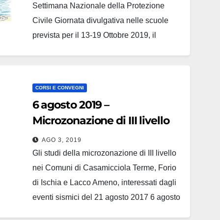
Settimana Nazionale della Protezione
Civile Giornata divulgativa nelle scuole
prevista per il 13-19 Ottobre 2019, il
Consiglio Nazionale Geologi, in
collaborazione con gli Ordini Regionali, ha
previsto un evento dal titolo “La terra vista
CORSI E CONVEGNI
da un Professionista: a scuola con il
6 agosto 2019 –
Geologo”. Nella speranza di…
Microzonazione di III livello
Ischia (Casamicciola, Forio e
AGO 3, 2019
Lacco Ameno)
Gli studi della microzonazione di III livello
nei Comuni di Casamicciola Terme, Forio
di Ischia e Lacco Ameno, interessati dagli
eventi sismici del 21 agosto 2017 6 agosto
2019 ore 10.00 Lacco Ameno - Auditorium