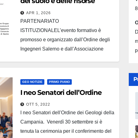
del suolo e delle risorse
8
idriche
APR 1, 2026
PARTENARIATO
O
ISTITUZIONALEL’evento formativo è
D
promosso e organizzato dall’Ordine degli
m
Ingegneri Salerno e dall’Associazione
p
Gruppo 183 in collaborazione con gli
Ordini dei Geologi della Regione
Campania e degli Architetti della Provincia
P
GEO NOTIZIE
PRIMO PIANO
di Salerno, e con il patrocinio morale del
I neo Senatori dell’Ordine
Consiglio Nazionale degli Ingegneri, del
Dipartimento di Ingegneria Civile (DICIV)
OTT 5, 2022
I neo Senatori dell'Ordine dei Geologi della
UNISA, del…
Campania. Venerdì 30 settembre si è
tenuta la cerimonia per il conferimento del