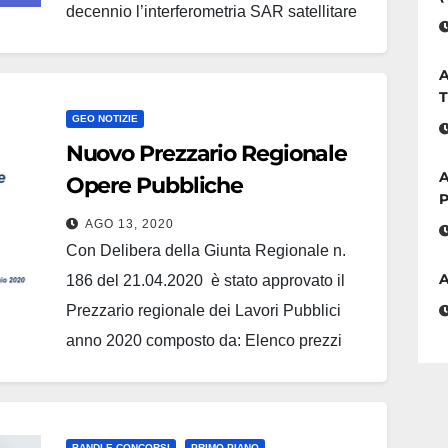
decennio l’interferometria SAR satellitare
(InSAR) nelle sue diverse declinazioni
tecnologiche si è affermata quale
A
T
soluzione valida e trasversale nelle
GEO NOTIZIE
Scienze della Terra per lo studio e il
Nuovo Prezzario Regionale
monitoraggio delle deformazioni del suolo
A
Opere Pubbliche
e…
P
AGO 13, 2020
Con Delibera della Giunta Regionale n.
A
186 del 21.04.2020 è stato approvato il
Prezzario regionale dei Lavori Pubblici
anno 2020 composto da: Elenco prezzi
delle Lavorazioni suddivise per Tipologie e
Famiglie, con le relative definizioni e
prezzi; Analisi dei prezzi delle lavorazioni;
BANDI E CONCORSI
PRIMO PIANO