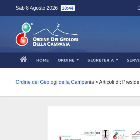
Skip
Sab 8 Agosto 2026
18:44
C
to
content
HOME
ORDINE
SEGRETERIA
SERVI
Ordine dei Geologi della Campania
>
Articoli di: Presi