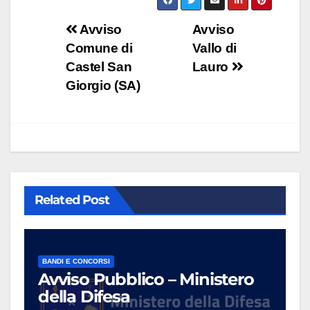
Navigazione
Avviso
Avviso
Comune di
Vallo di
articoli
Castel San
Lauro
Giorgio (SA)
Related Post
BANDI E CONCORSI
Avviso Pubblico – Ministero
della Difesa