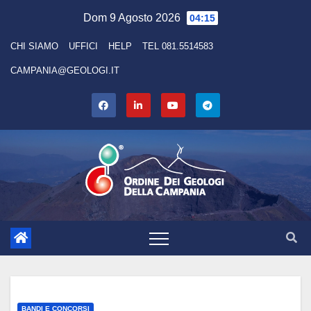
Skip
Dom 9 Agosto 2026
04:15
to
CHI SIAMO
UFFICI
HELP
TEL 081.5514583
content
CAMPANIA@GEOLOGI.IT
BANDI E CONCORSI