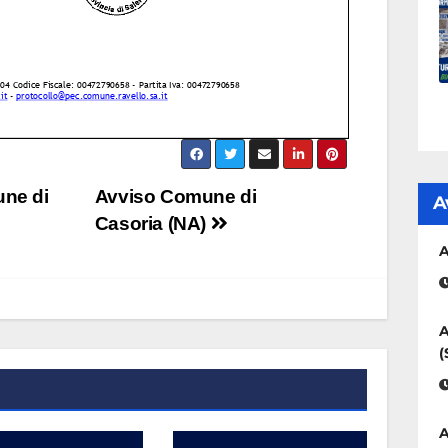
ne di
Avviso Comune di
A
Casoria (NA)
A
A
(
A