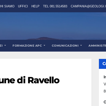
HI SIAMO
UFFICI
HELP
TEL 081.5514583
CAMPANIA@GEOLOGI.I
ZI
FORMAZIONE APC
COMUNICAZIONI
AMMINIST
C
ne di Ravello
I
V
8
O