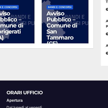
T
I E CONCORSI
BANDI E CONCORSI
viso
Avviso
bblico –
Pubblico –
A
mune di
Comune di
P
rigerati
San
A)
Tammaro
(CE)
A
UG 17, 2026
LUG 10, 2026
ORARI UFFICIO
Apertura
Dal lunedì al venerdì