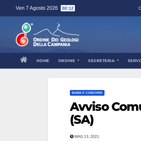
Skip
Ven 7 Agosto 2026
00:12
C
to
content
HOME
ORDINE
SEGRETERIA
SERVI
BANDI E CONCORSI
Avviso Comu
(SA)
MAG 13, 2021