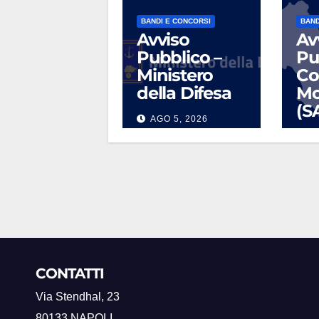
BANDI E CONCORSI
BAND
Avviso
Av
Pubblico –
Pu
Ministero
Co
della Difesa
Mo
(S
AGO 5, 2026
L
CONTATTI
Via Stendhal, 23
80133 NAPOLI