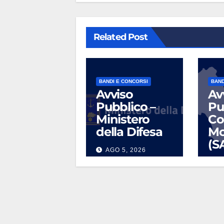
Related Post
BANDI E CONCORSI
BAND
Avviso
Av
Pubblico –
Pu
Ministero
Co
della Difesa
Mo
(S
AGO 5, 2026
L