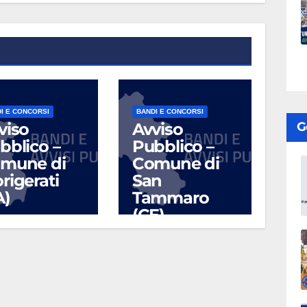
I E CONCORSI
BANDI E CONCORSI
viso
Avviso
G
bblico –
Pubblico –
mune di
Comune di
rigerati
San
A)
Tammaro
(CE)
UG 17, 2026
LUG 10, 2026