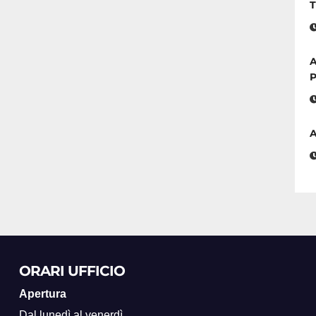
T
A
P
A
ORARI UFFICIO
Apertura
Dal lunedì al venerdì