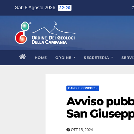
Skip
Sab 8 Agosto 2026
22:26
C
to
content
HOME
ORDINE
SEGRETERIA
SERVI
BANDI E CONCORSI
Avviso pubbl
San Giusepp
OTT 15, 2024