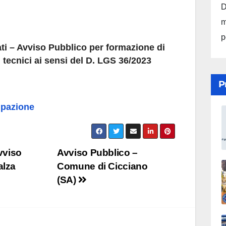
D
m
p
i – Avviso Pubblico per formazione di
i tecnici ai sensi del D. LGS 36/2023
P
ipazione
vviso
Avviso Pubblico –
alza
Comune di Cicciano
(SA)