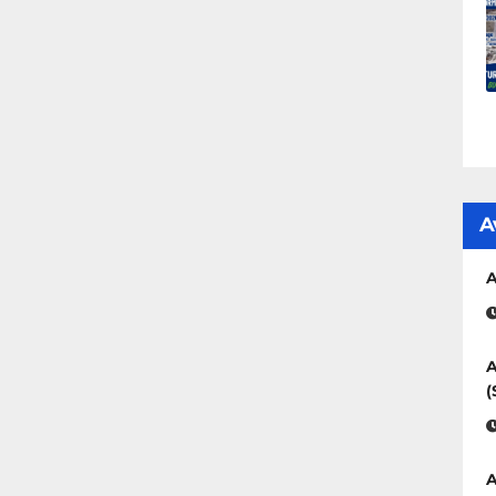
A
A
A
(
A