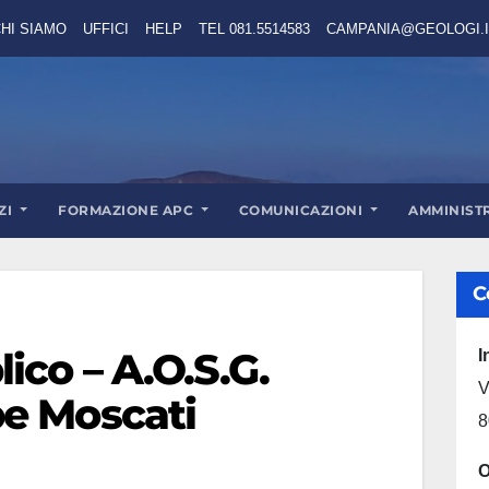
HI SIAMO
UFFICI
HELP
TEL 081.5514583
CAMPANIA@GEOLOGI.I
ZI
FORMAZIONE APC
COMUNICAZIONI
AMMINIST
C
ico – A.O.S.G.
I
V
e Moscati
8
O