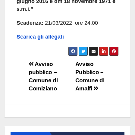
giugno 2016 e dm 18 novembre 1971 e
s.m.i.”
Scadenza:
21/03/2022 ore 24.00
Scarica gli allegati
Navigazione
Avviso
Avviso
pubblico –
Pubblico –
articoli
Comune di
Comune di
Comiziano
Amalfi