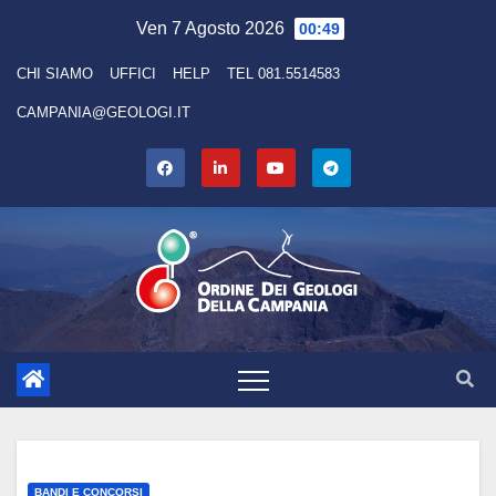
Skip
Ven 7 Agosto 2026
00:49
to
CHI SIAMO
UFFICI
HELP
TEL 081.5514583
content
CAMPANIA@GEOLOGI.IT
BANDI E CONCORSI