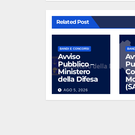
Related Post
BANDI E CONCORSI
BAND
Avviso
Av
Pubblico –
Pu
Ministero
Co
della Difesa
Mo
(S
AGO 5, 2026
L