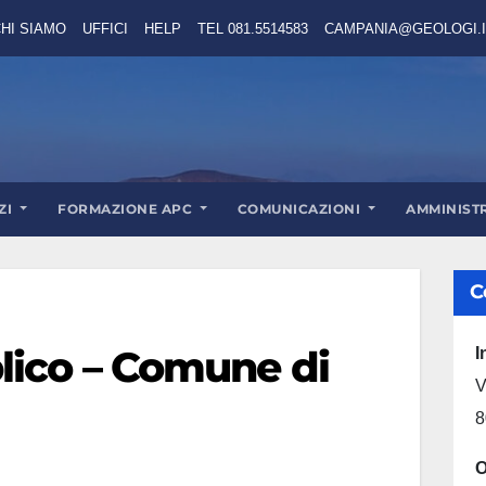
HI SIAMO
UFFICI
HELP
TEL 081.5514583
CAMPANIA@GEOLOGI.I
ZI
FORMAZIONE APC
COMUNICAZIONI
AMMINIST
C
lico – Comune di
I
V
8
O