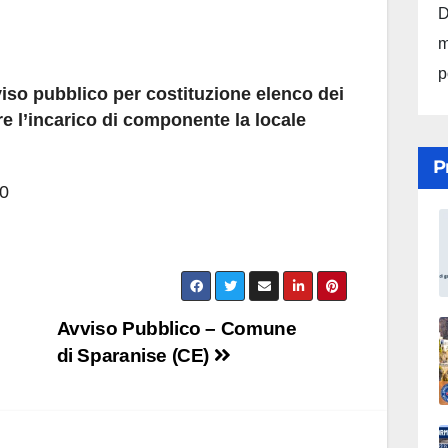
D
m
p
so pubblico per costituzione elenco dei
ire l’incarico di componente la locale
P
00
Avviso Pubblico – Comune
di Sparanise (CE)