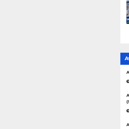
A
A
A
(
A