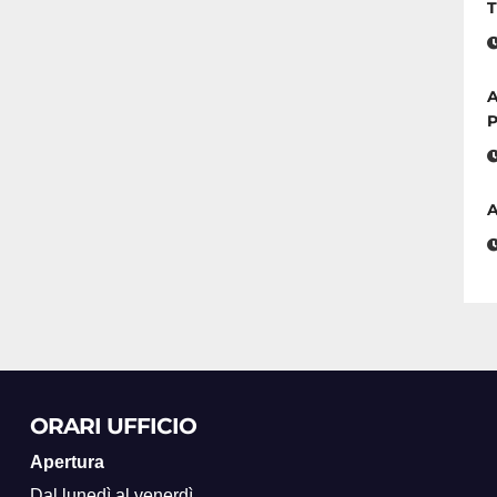
T
A
P
A
ORARI UFFICIO
Apertura
Dal lunedì al venerdì