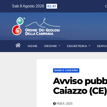
Skip
Sab 8 Agosto 2026
01:47
C
to
content
HOME
ORDINE
SEGRETERIA
SERVI
BANDI E CONCORSI
Avviso pubb
Caiazzo (CE)
FEB 6, 2025