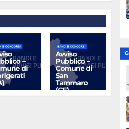
I E CONCORSI
BANDI E CONCORSI
viso
Avviso
G
bblico –
Pubblico –
mune di
Comune di
rigerati
San
A)
Tammaro
(CE)
UG 17, 2026
LUG 10, 2026