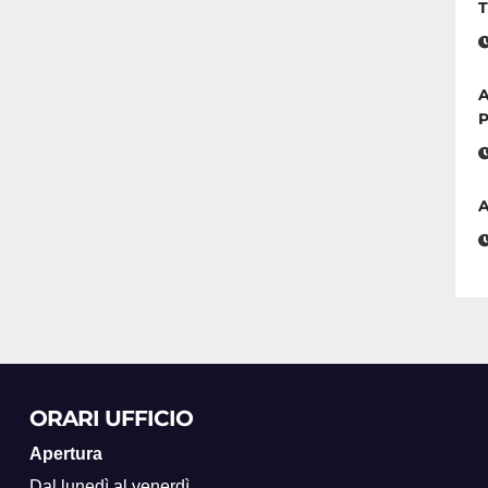
T
A
P
A
ORARI UFFICIO
Apertura
Dal lunedì al venerdì