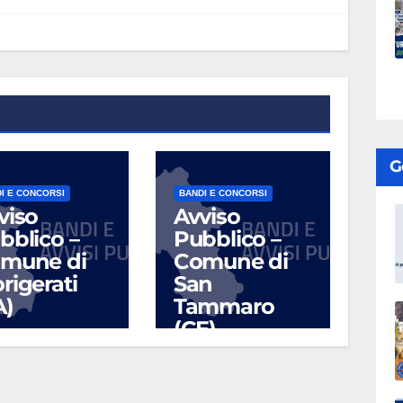
G
I E CONCORSI
BANDI E CONCORSI
viso
Avviso
bblico –
Pubblico –
mune di
Comune di
rigerati
San
A)
Tammaro
(CE)
UG 17, 2026
LUG 10, 2026