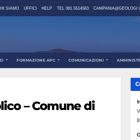
HI SIAMO
UFFICI
HELP
TEL 081.5514583
CAMPANIA@GEOLOGI.I
ZI
FORMAZIONE APC
COMUNICAZIONI
AMMINIST
C
lico – Comune di
I
V
8
O