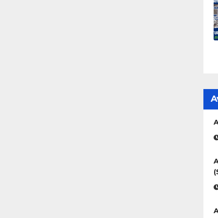
A
A
A
(
A