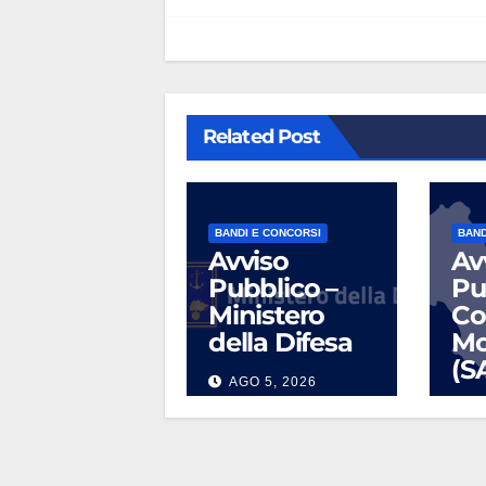
Related Post
BANDI E CONCORSI
BAND
Avviso
Av
Pubblico –
Pu
Ministero
Co
della Difesa
Mo
(S
AGO 5, 2026
L