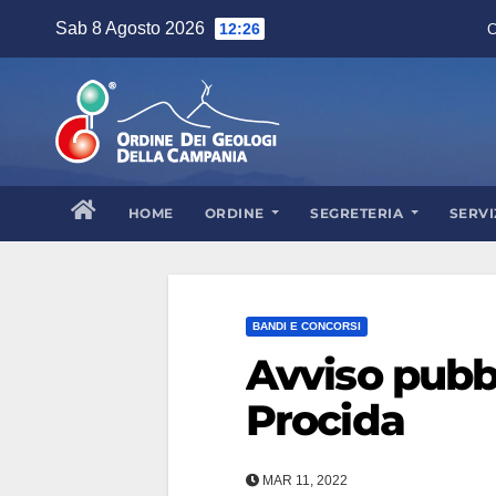
Skip
Sab 8 Agosto 2026
12:26
C
to
content
HOME
ORDINE
SEGRETERIA
SERVI
BANDI E CONCORSI
Avviso pubb
Procida
MAR 11, 2022