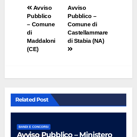
Navigazione
Avviso
Avviso
Pubblico
Pubblico –
articoli
– Comune
Comune di
di
Castellammare
Maddaloni
di Stabia (NA)
(CE)
Related Post
BANDI E CONCORSI
Avviso Pubblico – Ministero