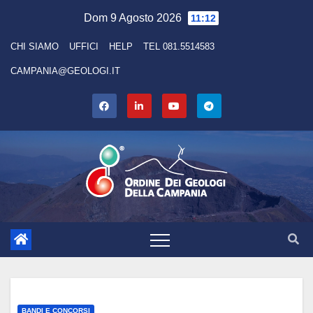
Skip
Dom 9 Agosto 2026
11:12
to
CHI SIAMO
UFFICI
HELP
TEL 081.5514583
content
CAMPANIA@GEOLOGI.IT
BANDI E CONCORSI