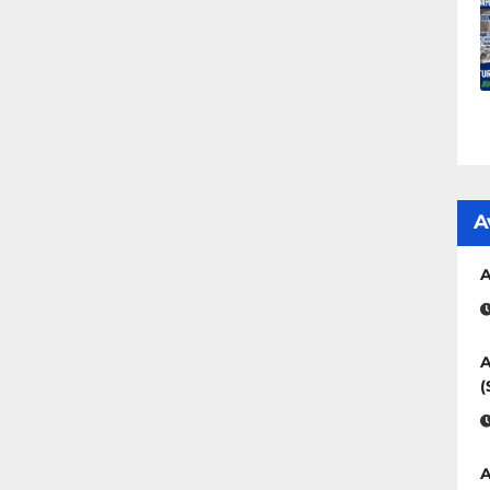
A
A
A
(
A