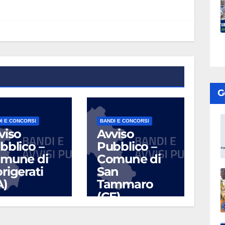
G
I E CONCORSI
BANDI E CONCORSI
viso
Avviso
bblico –
Pubblico –
mune di
Comune di
rigerati
San
A)
Tammaro
(CE)
UG 17, 2026
LUG 10, 2026