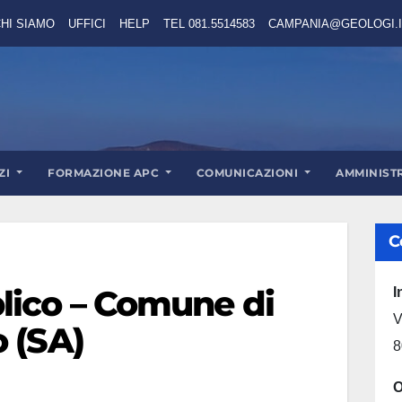
HI SIAMO
UFFICI
HELP
TEL 081.5514583
CAMPANIA@GEOLOGI.I
ZI
FORMAZIONE APC
COMUNICAZIONI
AMMINIST
C
lico – Comune di
I
V
 (SA)
8
O