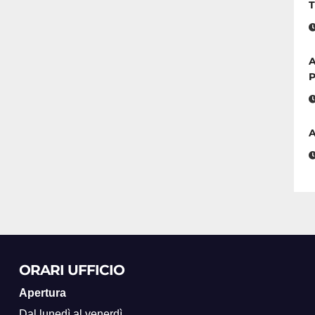
T
A
P
A
ORARI UFFICIO
Apertura
Dal lunedì al venerdì