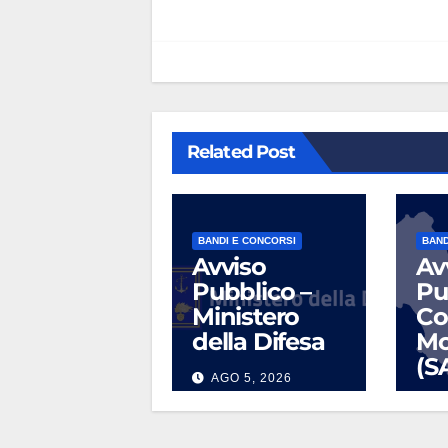
Related Post
BANDI E CONCORSI
BAND
Avviso
Av
Pubblico –
Pu
Ministero
Co
della Difesa
Mo
(S
AGO 5, 2026
L