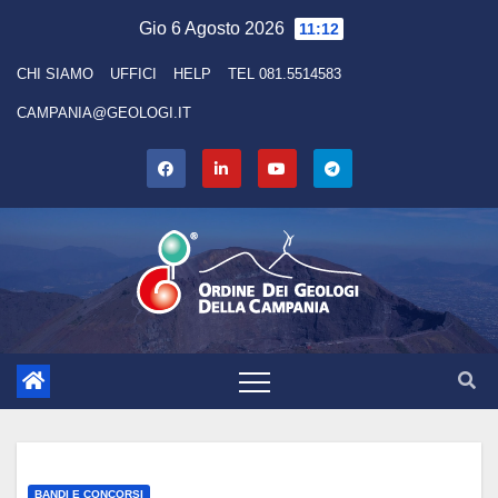
Skip
Gio 6 Agosto 2026
11:12
to
CHI SIAMO
UFFICI
HELP
TEL 081.5514583
content
CAMPANIA@GEOLOGI.IT
BANDI E CONCORSI