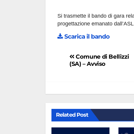
Si trasmette il bando di gara rela
progettazione emanato dall’ASL
Scarica il bando
Navigazione
Comune di Bellizzi
(SA) – Avviso
articoli
Related Post