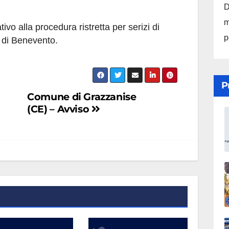
D
m
tivo alla procedura ristretta per serizi di
p
 di Benevento.
P
Comune di Grazzanise
(CE) – Avviso