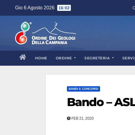
Skip
Gio 6 Agosto 2026
16:02
C
to
content
HOME
ORDINE
SEGRETERIA
SERVI
BANDI E CONCORSI
Bando – AS
FEB 21, 2020