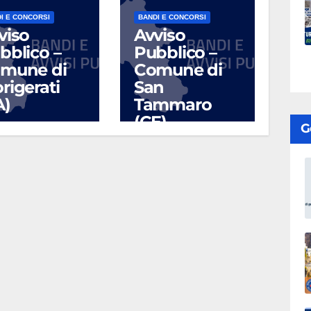
I E CONCORSI
BANDI E CONCORSI
viso
Avviso
bblico –
Pubblico –
mune di
Comune di
rigerati
San
A)
Tammaro
(CE)
G
UG 17, 2026
LUG 10, 2026