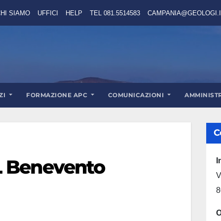
HI SIAMO
UFFICI
HELP
TEL 081.5514583
CAMPANIA@GEOLOGI.I
ZI
FORMAZIONE APC
COMUNICAZIONI
AMMINIST
C
L Benevento
I
V
8
O