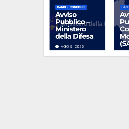
BANDI E CONCORSI
BAND
Avviso
Av
Pubblico –
Pu
Ministero
Co
della Difesa
Mo
(S
AGO 5, 2026
L