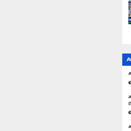
A
A
A
(
A