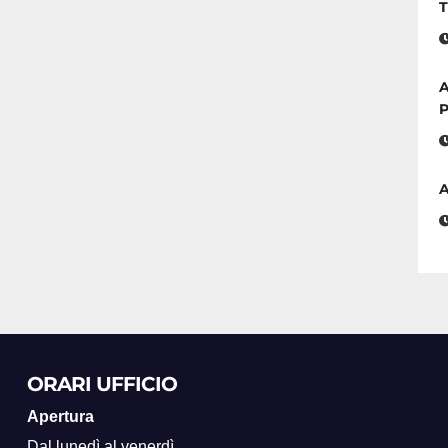
T
A
P
A
ORARI UFFICIO
Apertura
Dal lunedì al venerdì