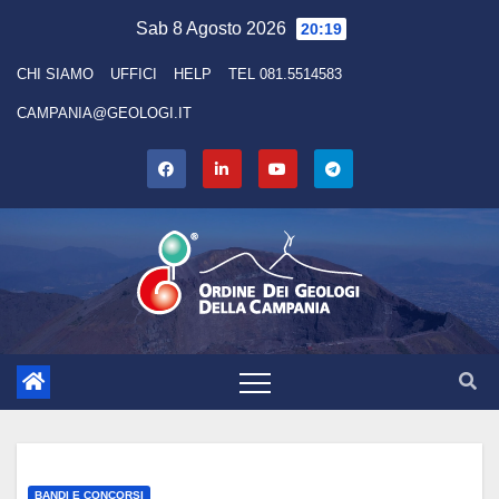
Skip
Sab 8 Agosto 2026
20:19
to
CHI SIAMO
UFFICI
HELP
TEL 081.5514583
content
CAMPANIA@GEOLOGI.IT
BANDI E CONCORSI