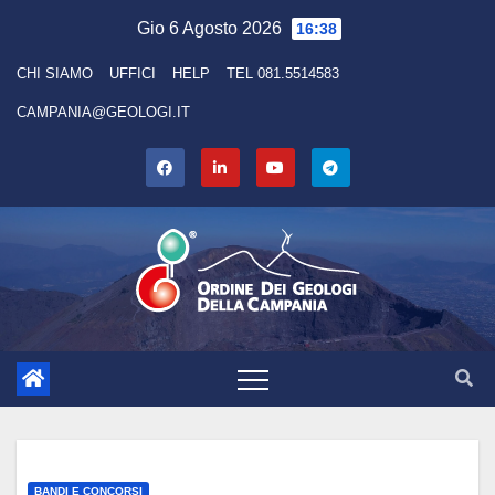
Skip
Gio 6 Agosto 2026
16:38
to
CHI SIAMO
UFFICI
HELP
TEL 081.5514583
content
CAMPANIA@GEOLOGI.IT
BANDI E CONCORSI