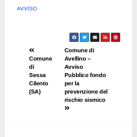
AVVISO
Navigazione
Comune di
Comune
Avellino –
articoli
di
Avviso
Sessa
Pubblico fondo
Cilento
per la
(SA)
prevenzione del
rischio sismico