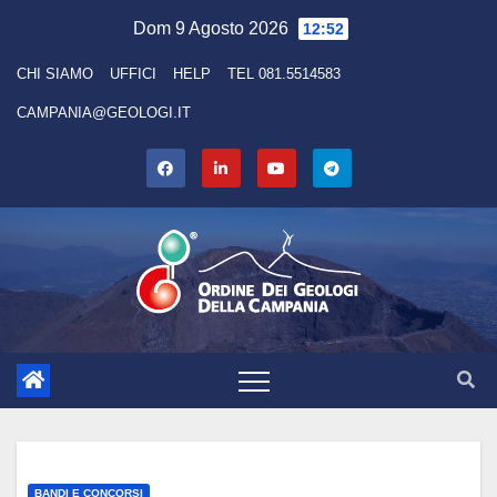
Skip
Dom 9 Agosto 2026
12:52
to
CHI SIAMO
UFFICI
HELP
TEL 081.5514583
content
CAMPANIA@GEOLOGI.IT
BANDI E CONCORSI