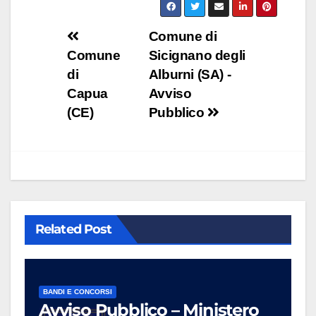
Navigazione
Comune di
Comune
Sicignano degli
articoli
di
Alburni (SA) -
Capua
Avviso
(CE)
Pubblico
Related Post
BANDI E CONCORSI
Avviso Pubblico – Ministero