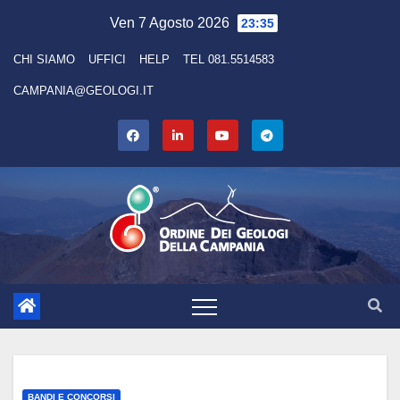
Skip
Ven 7 Agosto 2026
23:35
to
CHI SIAMO
UFFICI
HELP
TEL 081.5514583
content
CAMPANIA@GEOLOGI.IT
BANDI E CONCORSI