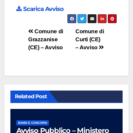
Scarica Avviso
Navigazione
Comune di
Comune di
Grazzanise
Curti (CE)
articoli
(CE) – Avviso
– Avviso
Related Post
BANDI E CONCORSI
Avviso Pubblico – Ministero