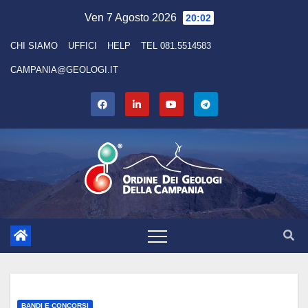
Skip
Ven 7 Agosto 2026
20:02
to
CHI SIAMO
UFFICI
HELP
TEL 081.5514583
content
CAMPANIA@GEOLOGI.IT
BANDI E CONCORSI