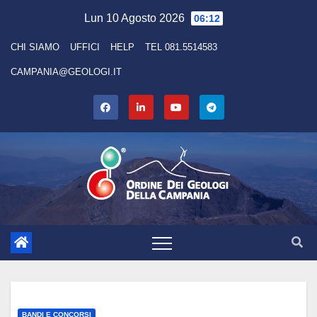
Skip
Lun 10 Agosto 2026
06:12
to
CHI SIAMO
UFFICI
HELP
TEL 081.5514583
content
CAMPANIA@GEOLOGI.IT
BANDI E CONCORSI