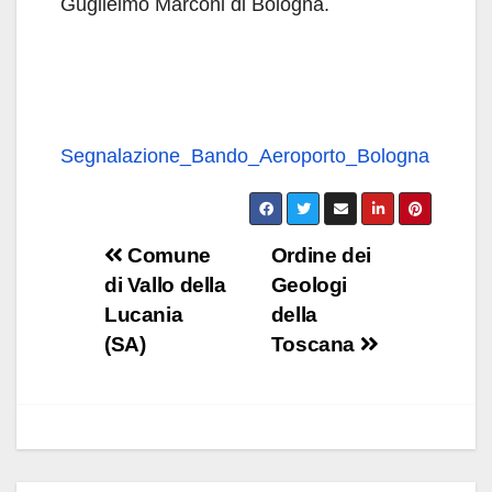
Guglielmo Marconi di Bologna.
Segnalazione_Bando_Aeroporto_Bologna
Navigazione
Comune
Ordine dei
di Vallo della
Geologi
articoli
Lucania
della
(SA)
Toscana