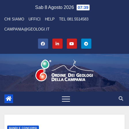
Skip
Sab 8 Agosto 2026
07:39
to
CHI SIAMO
UFFICI
HELP
TEL 081.5514583
content
CAMPANIA@GEOLOGI.IT
BANDI E CONCORSI