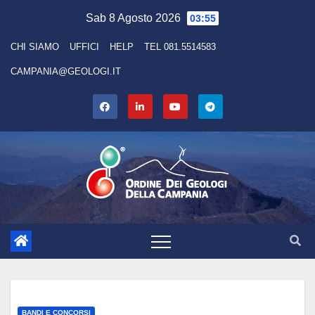
Skip
Sab 8 Agosto 2026
03:55
to
CHI SIAMO
UFFICI
HELP
TEL 081.5514583
content
CAMPANIA@GEOLOGI.IT
BANDI E CONCORSI