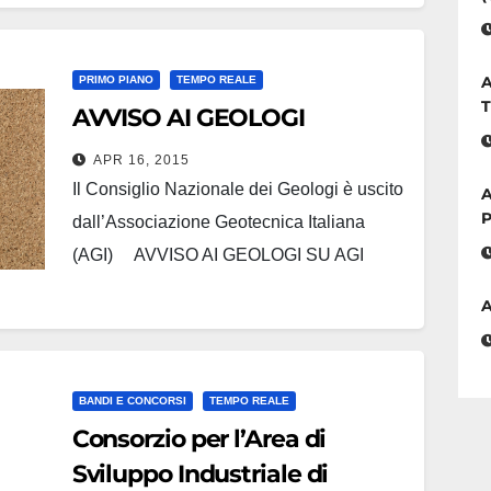
entrata, gli stessi forniscono anche i kit di
fatturazione elettronica che potranno
A
PRIMO PIANO
TEMPO REALE
essere utilizzati dai professionisti geologi
T
AVVISO AI GEOLOGI
per l'emissione e la conservazione dei
propri documenti fiscali…
APR 16, 2015
Il Consiglio Nazionale dei Geologi è uscito
A
P
dall’Associazione Geotecnica Italiana
(AGI) AVVISO AI GEOLOGI SU AGI
A
BANDI E CONCORSI
TEMPO REALE
Consorzio per l’Area di
Sviluppo Industriale di