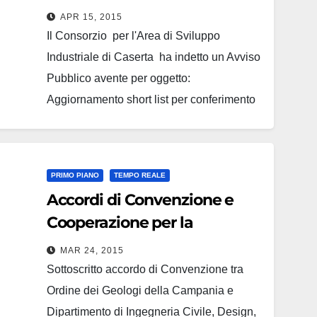
Caserta – Avviso Pubblico
APR 15, 2015
Il Consorzio per l'Area di Sviluppo
Industriale di Caserta ha indetto un Avviso
Pubblico avente per oggetto:
Aggiornamento short list per conferimento
incarichi professionali e/o collaborazione
con l'u.t. del consorzio con corrispettivi fino
a 100.000,00 euro secondo le vigenti
PRIMO PIANO
TEMPO REALE
norme ed in esecuzione della
Accordi di Convenzione e
deliberazione del comitato direttivo n. 81…
Cooperazione per la
Formazione e
MAR 24, 2015
Aggiornamento
Sottoscritto accordo di Convenzione tra
Professionale Continuo
Ordine dei Geologi della Campania e
Dipartimento di Ingegneria Civile, Design,