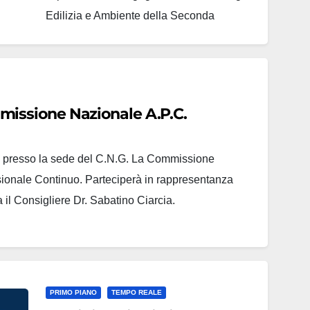
Edilizia e Ambiente della Seconda
Università degli Studi di Napoli per la
programmazione di eventi formativi inerenti
l'Aggiornamento Professionale Continuo
secondo quanto previsto dal Regolamento
missione Nazionale A.P.C.
in essere. Si ricorda che analoghi accordi
di Convenzione…
irà presso la sede del C.N.G. La Commissione
ionale Continuo. Parteciperà in rappresentanza
il Consigliere Dr. Sabatino Ciarcia.
PRIMO PIANO
TEMPO REALE