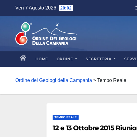
Skip
Ven 7 Agosto 2026
20:02
C
to
content
HOME
ORDINE
SEGRETERIA
SERVI
Ordine dei Geologi della Campania
>
Tempo Reale
TEMPO REALE
12 e 13 Ottobre 2015 Riun