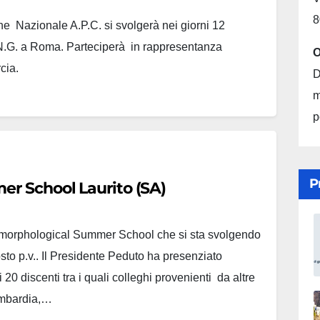
8
e Nazionale A.P.C. si svolgerà nei giorni 12
.N.G. a Roma. Parteciperà in rappresentanza
O
cia.
D
m
p
P
er School Laurito (SA)
geomorphological Summer School che si sta svolgendo
osto p.v.. Il Presidente Peduto ha presenziato
ti 20 discenti tra i quali colleghi provenienti da altre
ombardia,…