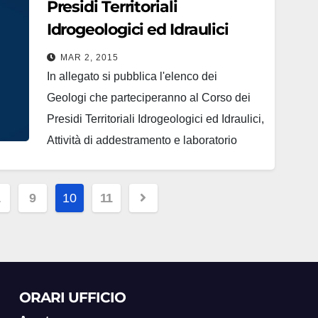
Presidi Territoriali
Idrogeologici ed Idraulici
Moduli IV° e V°- Elenco dei
MAR 2, 2015
Presidianti
In allegato si pubblica l'elenco dei
Geologi che parteciperanno al Corso dei
Presidi Territoriali Idrogeologici ed Idraulici,
Attività di addestramento e laboratorio
Moduli IV° e V° che si svolgerà presso la
Scuola di Protezione Civile Regionale "E.
ne
…
9
10
11
Calcara" in Via Marina, Palazzo Armieri
19/c. Elenco Presidianti
ORARI UFFICIO