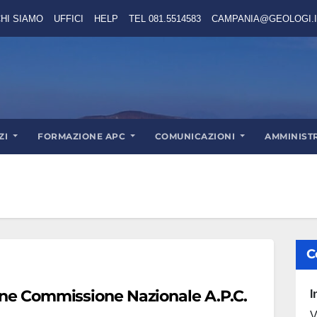
HI SIAMO
UFFICI
HELP
TEL 081.5514583
CAMPANIA@GEOLOGI.I
ZI
FORMAZIONE APC
COMUNICAZIONI
AMMINIST
C
ione Commissione Nazionale A.P.C.
I
V