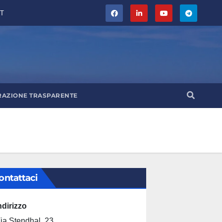
T
RAZIONE TRASPARENTE
ontattaci
ndirizzo
ia Stendhal, 23