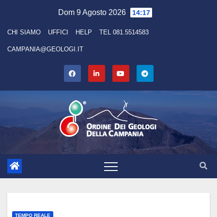
Skip
Dom 9 Agosto 2026
14:17
to
CHI SIAMO
UFFICI
HELP
TEL 081.5514583
content
CAMPANIA@GEOLOGI.IT
TEMPO REALE