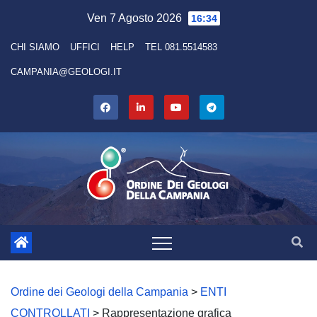
Skip
Ven 7 Agosto 2026
16:34
to
CHI SIAMO
UFFICI
HELP
TEL 081.5514583
content
CAMPANIA@GEOLOGI.IT
Ordine dei Geologi della Campania
>
ENTI
CONTROLLATI
>
Rappresentazione grafica