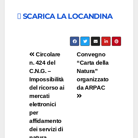
SCARICA LA LOCANDINA
Navigazione
Circolare
Convegno
n. 424 del
“Carta della
articoli
C.N.G. –
Natura”
Impossibilità
organizzato
del ricorso ai
da ARPAC
mercati
elettronici
per
affidamento
dei servizi di
natura