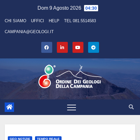
Skip
Dom 9 Agosto 2026
04:30
to
CHI SIAMO
UFFICI
HELP
TEL 081.5514583
content
CAMPANIA@GEOLOGI.IT
GEO NOTIZIE
TEMPO REALE