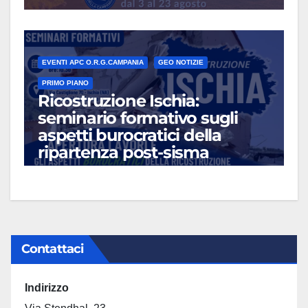
EVENTI APC O.R.G.CAMPANIA
GEO NOTIZIE
PRIMO PIANO
Ricostruzione Ischia:
seminario formativo sugli
aspetti burocratici della
ripartenza post-sisma
LUG 13, 2026
Contattaci
Indirizzo