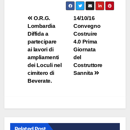
Navigazione
O.R.G.
14/10/16
Lombardia
Convegno
articoli
Diffida a
Costruire
partecipare
4.0 Prima
ai lavori di
Giornata
ampliamenti
del
dei Loculi nel
Costruttore
cimitero di
Sannita
Beverate.
Related Post