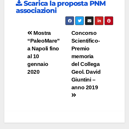
Scarica la proposta PNM
associazioni
Navigazione
Mostra
Concorso
“PaleoMare”
Scientifico-
articoli
a Napoli fino
Premio
al 10
memoria
gennaio
del Collega
2020
Geol. David
Giuntini –
anno 2019