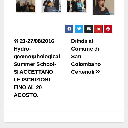
Navigazione
21-27/08/2016
Diffida al
Hydro-
Comune di
articoli
geomorphological
San
Summer School-
Colombano
SI ACCETTANO
Certenoli
LE ISCRIZIONI
FINO AL 20
AGOSTO.