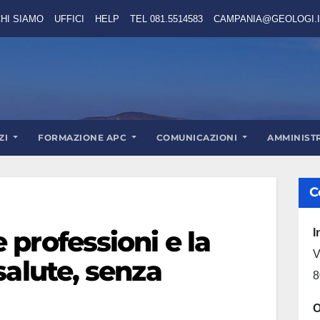
HI SIAMO
UFFICI
HELP
TEL 081.5514583
CAMPANIA@GEOLOGI.I
ZI
FORMAZIONE APC
COMUNICAZIONI
AMMINIST
C
 professioni e la
I
V
salute, senza
8
O