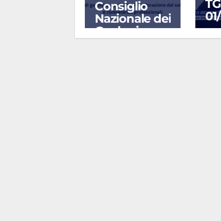
TG
Consiglio
01
Nazionale dei
Geologi
A
AGO 5, 2026