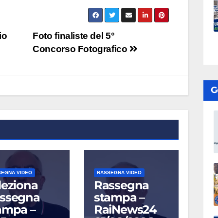
io
Foto finaliste del 5°
Concorso Fotografico
G
SEGNA VIDEO
RASSEGNA VIDEO
leziona
Rassegna
ssegna
stampa –
ampa –
RaiNews24