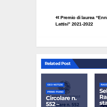
Navigazione
Premio di laurea “Enn
Lattisi” 2021-2022
articoli
Related Post
GEO NOTIZIE
RAS
Se
PRIMO PIANO
Ra
Circolare n.
st
552 –