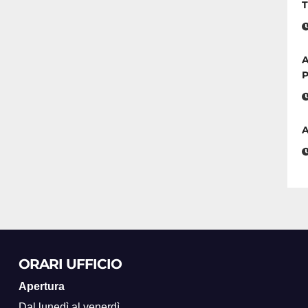
T
A
P
A
ORARI UFFICIO
Apertura
Dal lunedì al venerdì