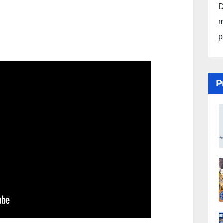
D
m
p
P