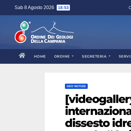
Skip
Sab 8 Agosto 2026
18:53
C
to
content
HOME
ORDINE
SEGRETERIA
SERVI
GEO NOTIZIE
[videogalle
internazional
dissesto idr