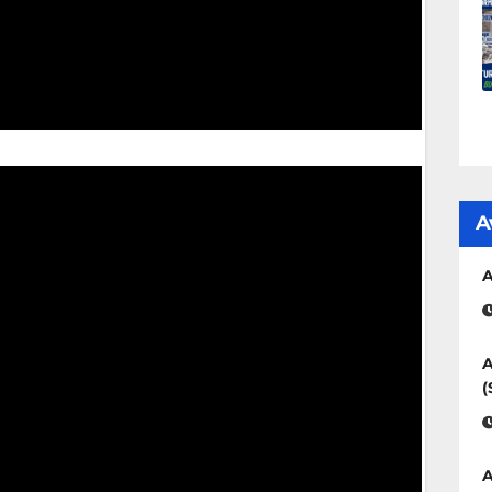
A
A
A
(
A