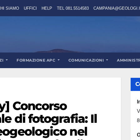
HI SIAMO
UFFICI
HELP
TEL 081.5514583
CAMPANIA@GEOLOGI.I
ZI
FORMAZIONE APC
COMUNICAZIONI
AMMINIST
C
ry] Concorso
I
V
e di fotografia: Il
8
eogeologico nel
O