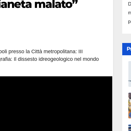
ianeta malato”
D
m
p
P
i presso la Città metropolitana: III
rafia: Il dissesto idreogeologico nel mondo