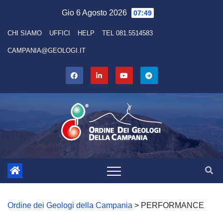
Skip
Gio 6 Agosto 2026
07:49
to
CHI SIAMO
UFFICI
HELP
TEL 081.5514583
content
CAMPANIA@GEOLOGI.IT
Ordine dei Geologi della Campania
>
PERFORMANCE