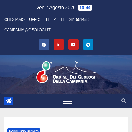
Skip
Ven 7 Agosto 2026
10:44
to
CHI SIAMO
UFFICI
HELP
TEL 081.5514583
content
CAMPANIA@GEOLOGI.IT
RASSEGNA STAMPA