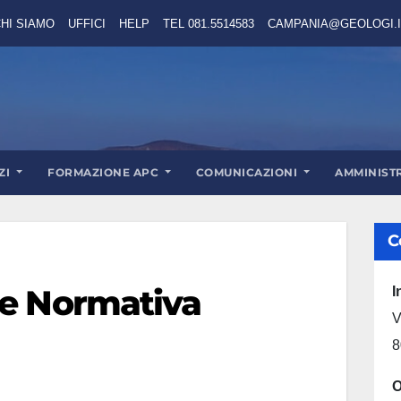
HI SIAMO
UFFICI
HELP
TEL 081.5514583
CAMPANIA@GEOLOGI.I
ZI
FORMAZIONE APC
COMUNICAZIONI
AMMINIST
C
 e Normativa
I
V
8
O