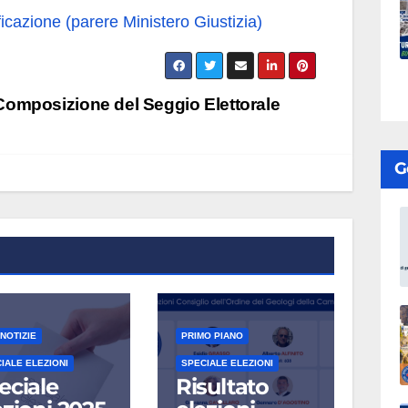
ficazione (parere Ministero Giustizia)
omposizione del Seggio Elettorale
G
NOTIZIE
PRIMO PIANO
IALE ELEZIONI
SPECIALE ELEZIONI
eciale
Risultato