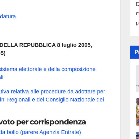
D
m
datura
p
ELLA REPUBBLICA 8 luglio 2005,
P
05)
sistema elettorale e della composizione
li
iva relativa alle procedure da adottare per
dini Regionali e del Consiglio Nazionale dei
l voto per corrispondenza
 da bollo (parere Agenzia Entrate)