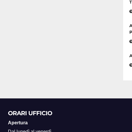
T
A
P
A
ORARI UFFICIO
Apertura
Dal lunedì al venerdì