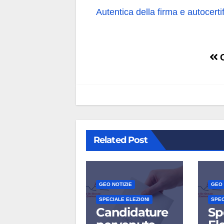
Autentica della firma e autocerti
Navigazione
C
articoli
Related Post
GEO NOTIZIE
GEO 
SPECIALE ELEZIONI
SPEC
Candidature
Sp