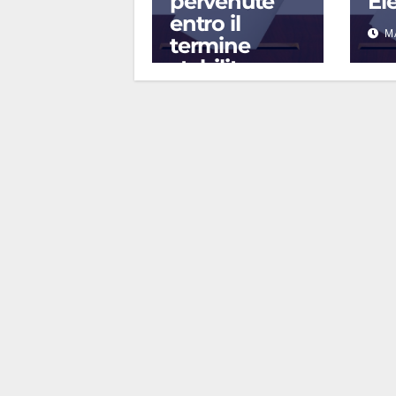
pervenute
El
entro il
M
termine
stabilito
MAR 18, 2025