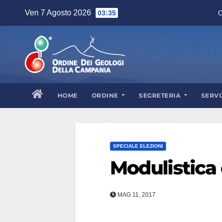
Skip
Ven 7 Agosto 2026
03:35
C
to
content
HOME
ORDINE
SEGRETERIA
SERVI
SPECIALE ELEZIONI
Modulistica
MAG 11, 2017