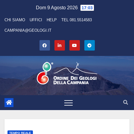
Skip
Dom 9 Agosto 2026
17:03
to
CHI SIAMO
UFFICI
HELP
TEL 081.5514583
content
CAMPANIA@GEOLOGI.IT
TEMPO REALE